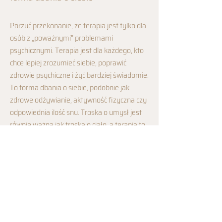
Porzuć przekonanie, że terapia jest tylko dla
osób z „poważnymi” problemami
psychicznymi. Terapia jest dla każdego, kto
chce lepiej zrozumieć siebie, poprawić
zdrowie psychiczne i żyć bardziej świadomie.
To forma dbania o siebie, podobnie jak
zdrowe odżywianie, aktywność fizyczna czy
odpowiednia ilość snu. Troska o umysł jest
równie ważna jak troska o ciało, a terapia to
sposób na pielęgnowanie swojego zdrowia
emocjonalnego i psychicznego.
Terapia to akt samo współczucia
Jeśli trudno Ci się przełamać do terapii,
pamiętaj, że to akt samo współczucia. To nie