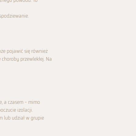
raźnego powodu. To
espodziewanie.
oże pojawić się również
e choroby przewlekłej. Na
ie, a czasem – mimo
czucie izolacji.
m lub udział w grupie