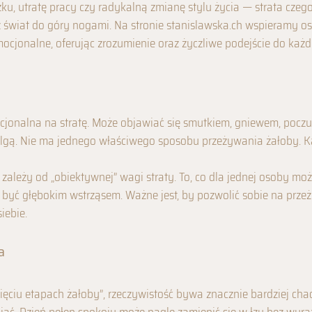
ku, utratę pracy czy radykalną zmianę stylu życia — strata cz
 świat do góry nogami. Na stronie stanislawska.ch wspieramy o
mocjonalne, oferując zrozumienie oraz życzliwe podejście do każd
cjonalna na stratę. Może objawiać się smutkiem, gniewem, poczu
lgą. Nie ma jednego właściwego sposobu przeżywania żałoby. 
 zależy od „obiektywnej” wagi straty. To, co dla jednej osoby m
 być głębokim wstrząsem. Ważne jest, by pozwolić sobie na przeży
iebie.
a
pięciu etapach żałoby”, rzeczywistość bywa znacznie bardziej ch