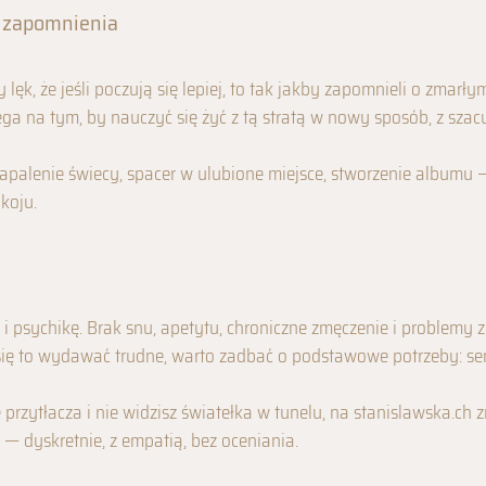
a zapomnienia
ęk, że jeśli poczują się lepiej, to tak jakby zapomnieli o zmarłym
a na tym, by nauczyć się żyć z tą stratą w nowy sposób, z szacu
zapalenie świecy, spacer w ulubione miejsce, stworzenie album
koju.
i psychikę. Brak snu, apetytu, chroniczne zmęczenie i problemy z
ię to wydawać trudne, warto zadbać o podstawowe potrzeby: sen
ię przytłacza i nie widzisz światełka w tunelu, na stanislawska.ch
 dyskretnie, z empatią, bez oceniania.