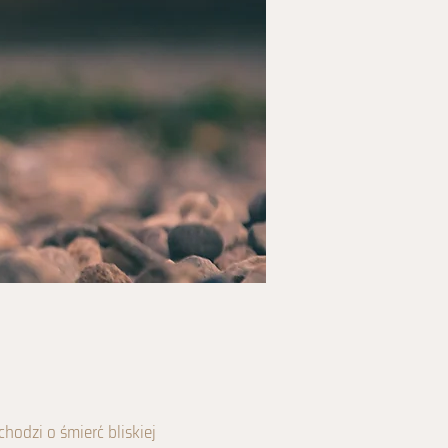
hodzi o śmierć bliskiej