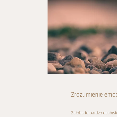
Zrozumienie emoc
Żałoba to bardzo osobiste