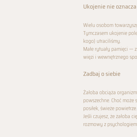
Ukojenie nie oznacz
Wielu osobom towarzyszy l
Tymczasem ukojenie poleg
kogo) utraciliśmy.
Małe rytuały pamięci — 
więzi i wewnętrznego spo
Zadbaj o siebie
Żałoba obciąża organizm 
powszechne. Choć może s
posiłek, świeże powietrze.
Jeśli czujesz, że żałoba c
rozmowy z psychologiem —