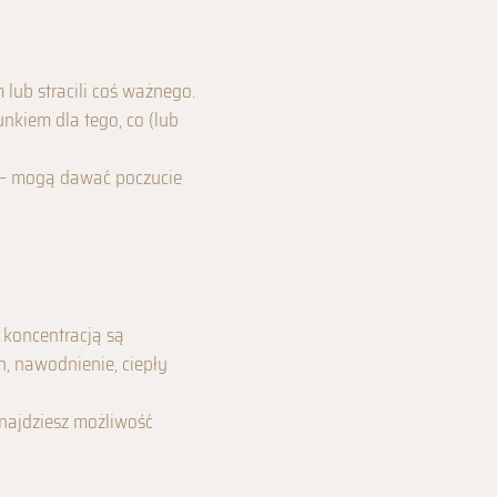
 lub stracili coś ważnego.
nkiem dla tego, co (lub
u — mogą dawać poczucie
 koncentracją są
, nawodnienie, ciepły
 znajdziesz możliwość