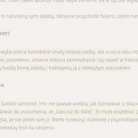
iać. Dzień pełen spokoju może nagle zamienić się w łzy bez wy
 to naturalny rytm żałoby. Ukojenie przychodzi falami, często ni
mierć
wyłącznie w kontekście utraty bliskiej osoby, ale uczucie żalu m
ie, poronieniu, zmianie miejsca zamieszkania czy nawet w trakci
 każdą formę żałoby i traktujemy ją z należytym szacunkiem.
ia
 bardzo samotnie. Inni nie zawsze wiedzą, jak rozmawiać o strac
awać do zrozumienia, że „czas już iść dalej”. To może pogłębiać po
miętaj, że nie jesteś sam_a. Warto rozważyć rozmowę z psychologie
ierwszy krok ku ukojeniu.