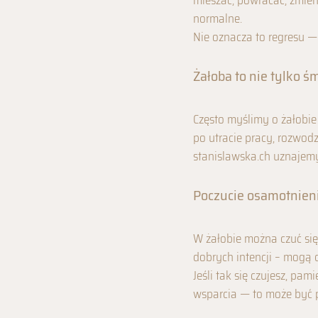
mieszać, powracać, zmien
normalne.
Nie oznacza to regresu —
Żałoba to nie tylko ś
Często myślimy o żałobie 
po utracie pracy, rozwodz
stanislawska.ch uznajemy
Poczucie osamotnien
W żałobie można czuć się
dobrych intencji – mogą d
Jeśli tak się czujesz, pa
wsparcia — to może być p